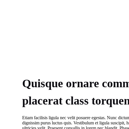
Quisque ornare com
placerat class torque
Etiam facilisis ligula nec velit posuere egestas. Nunc dictu
dignissim purus luctus quis. Vestibulum et ligula suscipit, he
ultricies velit. Praesent convallis in lorem nec blandit. Phase