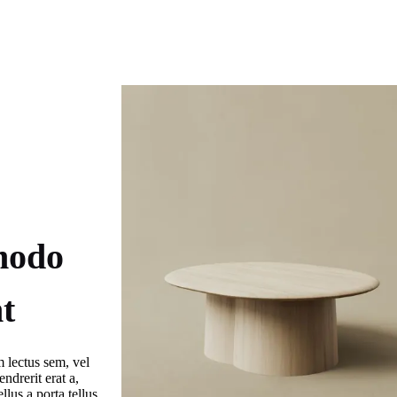
modo
nt
m lectus sem, vel
ndrerit erat a,
llus a porta tellus.